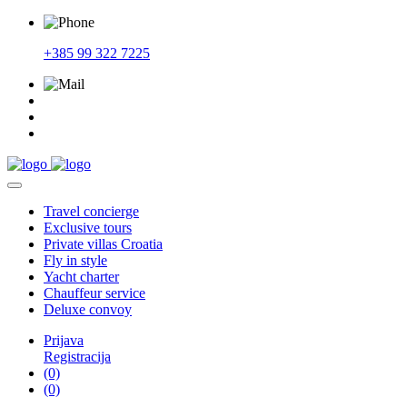
+385 99 322 7225
Travel
concierge
Exclusive
tours
Private
villas Croatia
Fly
in style
Yacht
charter
Chauffeur
service
Deluxe
convoy
Prijava
Registracija
(0)
(0)