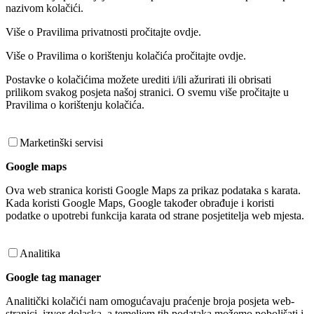
nazivom kolačići.
Više o Pravilima privatnosti pročitajte ovdje.
Više o Pravilima o korištenju kolačića pročitajte ovdje.
Postavke o kolačićima možete urediti i/ili ažurirati ili obrisati
prilikom svakog posjeta našoj stranici. O svemu više pročitajte u
Pravilima o korištenju kolačića.
Marketinški servisi
Google maps
Ova web stranica koristi Google Maps za prikaz podataka s karata.
Kada koristi Google Maps, Google također obrađuje i koristi
podatke o upotrebi funkcija karata od strane posjetitelja web mjesta.
Analitika
Google tag manager
Analitički kolačići nam omogućavaju praćenje broja posjeta web-
stranici, izvor dolaska, a temeljem tih podataka možemo poboljšati i