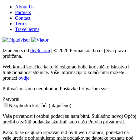
About Us
Partners
Contact
Terms
Travel terms
Izrađeno s
od
div3r.com
|
© 2026 Permansio d.o.o.
|
Sva prava
pridržana.
Web koristi kolačiće kako bi osigurao bolje korisničko iskustvo i
funkcionalnost stranice. Više informacija o kolačićima možete
pronaći
ovdje
.
Prihvaćam samo neophodno
Postavke
Prihvaćam sve
Zatvoriti
Neophodni kolačići (uključeno)
Vaša privatnost i osobni podaci su nam bitni. Sukladno novoj Općoj
uredbi o zaštiti podataka ažurirali smo naša Pravila privatnosti.
Kako bi se osigurao ispravan rad ovih web-stranica, ponekad na
vaše uređaje pohranjujemo male podatkovne datoteke poznate pod