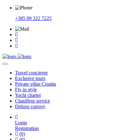
+385 99 322 7225
Travel
concierge
Exclusive
tours
Private
villas Croatia
Fly
in style
Yacht
charter
Chauffeur
service
Deluxe
convoy
Login
Registration
(0)
(0)