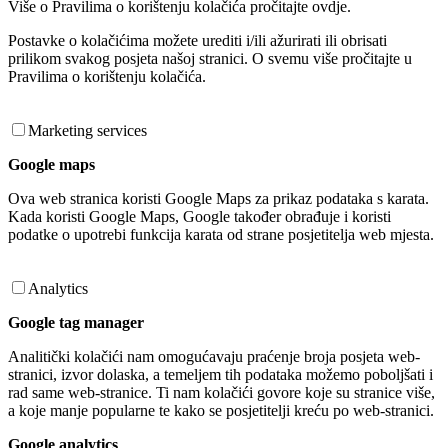
Više o Pravilima o korištenju kolačića pročitajte ovdje.
Postavke o kolačićima možete urediti i/ili ažurirati ili obrisati
prilikom svakog posjeta našoj stranici. O svemu više pročitajte u
Pravilima o korištenju kolačića.
Marketing services
Google maps
Ova web stranica koristi Google Maps za prikaz podataka s karata.
Kada koristi Google Maps, Google također obrađuje i koristi
podatke o upotrebi funkcija karata od strane posjetitelja web mjesta.
Analytics
Google tag manager
Analitički kolačići nam omogućavaju praćenje broja posjeta web-
stranici, izvor dolaska, a temeljem tih podataka možemo poboljšati i
rad same web-stranice. Ti nam kolačići govore koje su stranice više,
a koje manje popularne te kako se posjetitelji kreću po web-stranici.
Google analytics